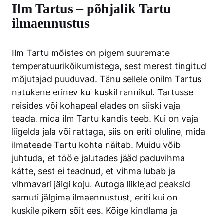
Ilm Tartus – põhjalik Tartu
ilmaennustus
Ilm Tartu mõistes on pigem suuremate
temperatuurikõikumistega, sest merest tingitud
mõjutajad puuduvad. Tänu sellele onilm Tartus
natukene erinev kui kuskil rannikul. Tartusse
reisides või kohapeal elades on siiski vaja
teada, mida ilm Tartu kandis teeb. Kui on vaja
liigelda jala või rattaga, siis on eriti oluline, mida
ilmateade Tartu kohta näitab. Muidu võib
juhtuda, et tööle jalutades jääd paduvihma
kätte, sest ei teadnud, et vihma lubab ja
vihmavari jäigi koju. Autoga liiklejad peaksid
samuti jälgima ilmaennustust, eriti kui on
kuskile pikem sõit ees. Kõige kindlama ja