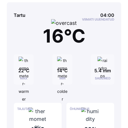
Tartu
04:00
VIIMATI UUENDATUD
16°C
22°C
14°C
5.4 mm
MAX
MIN
SADEMED
TAJUTAV
ÕHUNIISKUS