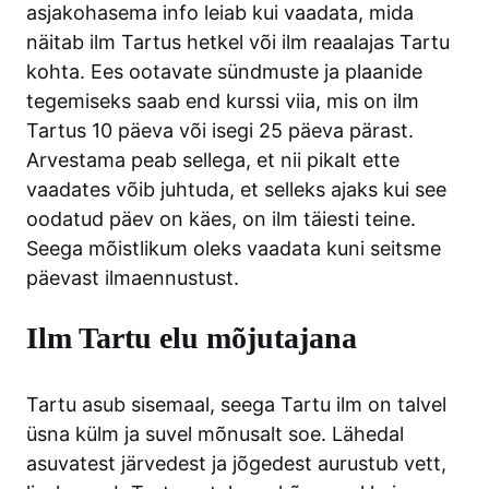
asjakohasema info leiab kui vaadata, mida
näitab ilm Tartus hetkel või ilm reaalajas Tartu
kohta. Ees ootavate sündmuste ja plaanide
tegemiseks saab end kurssi viia, mis on ilm
Tartus 10 päeva või isegi 25 päeva pärast.
Arvestama peab sellega, et nii pikalt ette
vaadates võib juhtuda, et selleks ajaks kui see
oodatud päev on käes, on ilm täiesti teine.
Seega mõistlikum oleks vaadata kuni seitsme
päevast ilmaennustust.
Ilm Tartu elu mõjutajana
Tartu asub sisemaal, seega Tartu ilm on talvel
üsna külm ja suvel mõnusalt soe. Lähedal
asuvatest järvedest ja jõgedest aurustub vett,