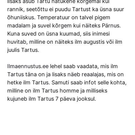
lisaks asub Tartu natukene kõrgemal kui
rannik, seetõttu ei puudu Tartust ka üsna suur
õhuniiskus. Temperatuur on talvel pigem
madalam ja suvel kõrgem kui näiteks Pärnus.
Kuna suved on üsna kuumad, siis inimesi
huvitab, milline on näiteks ilm augustis või ilm
juulis Tartus.
Ilmaennustus.ee
lehel saab vaadata, mis ilm
Tartus täna on ja lisaks näeb reaalajas, mis on
hetke ilm Tartus. Samuti saab infot selle kohta,
milline on ilm Tartus homme ja milliseks
kujuneb ilm Tartus 7 päeva jooksul.