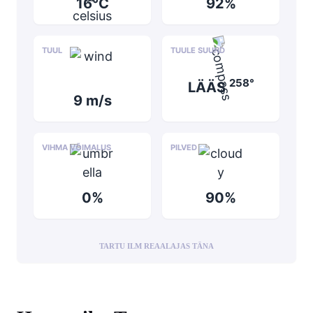
16°C
92%
TUUL
TUULE SUUND
258°
LÄÄS
9 m/s
VIHMA VÕIMALUS
PILVED
0%
90%
TARTU ILM REAALAJAS TÄNA