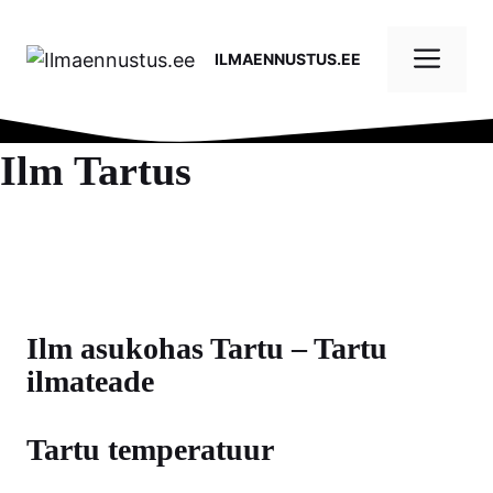
Skip
to
Me
ILMAENNUSTUS.EE
content
Ilm Tartus
Ilm asukohas Tartu – Tartu
ilmateade
Tartu temperatuur