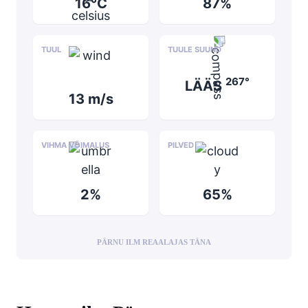
16°C
87%
TUUL
TUULE SUUND
267°
LÄÄS
13 m/s
VIHMA VÕIMALUS
PILVED
2%
65%
PÄRNU ILM REAALAJAS TÄNA