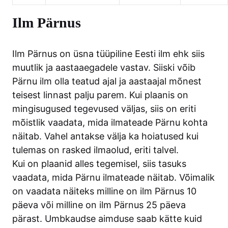
Ilm Pärnus
Ilm Pärnus on üsna tüüpiline Eesti ilm ehk siis
muutlik ja aastaaegadele vastav. Siiski võib
Pärnu ilm olla teatud ajal ja aastaajal mõnest
teisest linnast palju parem. Kui plaanis on
mingisugused tegevused väljas, siis on eriti
mõistlik vaadata, mida ilmateade Pärnu kohta
näitab. Vahel antakse välja ka hoiatused kui
tulemas on rasked ilmaolud, eriti talvel.
Kui on plaanid alles tegemisel, siis tasuks
vaadata, mida Pärnu ilmateade näitab. Võimalik
on vaadata näiteks milline on ilm Pärnus 10
päeva või milline on ilm Pärnus 25 päeva
pärast. Umbkaudse aimduse saab kätte kuid