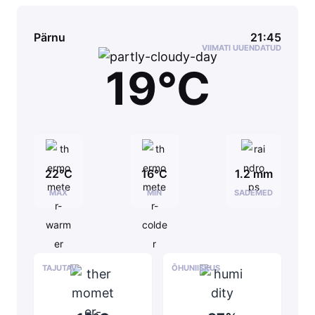
Pärnu
21:45
VIIMATI UUENDATUD
19°C
22°C
16°C
1.2 mm
MAX
MIN
SADEMED
TAJUTAV
ÕHUNIISKUS