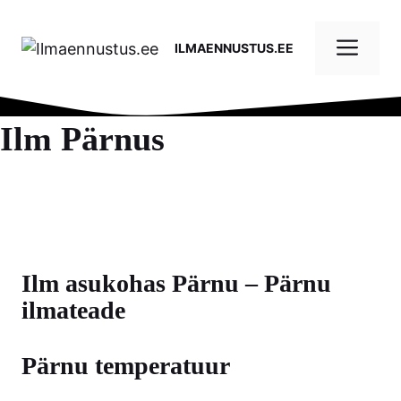
Skip
to
Me
ILMAENNUSTUS.EE
content
Ilm Pärnus
Ilm asukohas Pärnu – Pärnu
ilmateade
Pärnu temperatuur