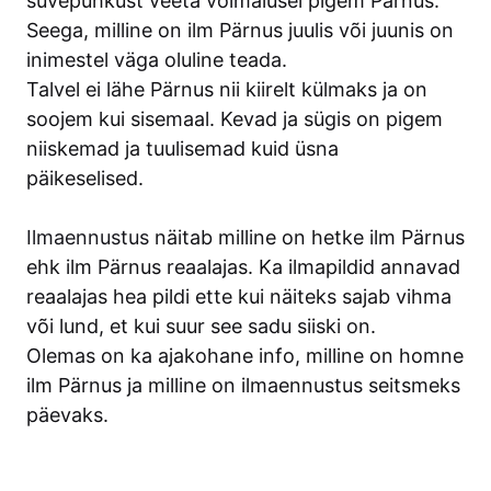
suvepuhkust veeta võimalusel pigem Pärnus.
Seega, milline on ilm Pärnus juulis või juunis on
inimestel väga oluline teada.
Talvel ei lähe Pärnus nii kiirelt külmaks ja on
soojem kui sisemaal. Kevad ja sügis on pigem
niiskemad ja tuulisemad kuid üsna
päikeselised.
Ilmaennustus
näitab milline on hetke ilm Pärnus
ehk ilm Pärnus reaalajas. Ka ilmapildid annavad
reaalajas hea pildi ette kui näiteks sajab vihma
või lund, et kui suur see sadu siiski on.
Olemas on ka ajakohane info, milline on homne
ilm Pärnus ja milline on ilmaennustus seitsmeks
päevaks.