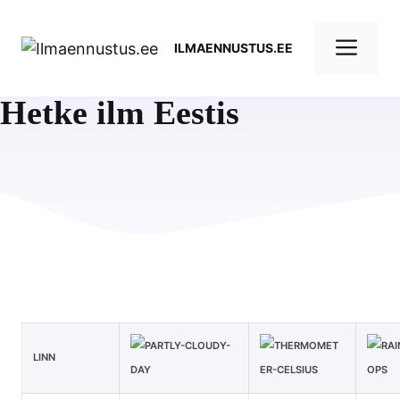
Skip
to
Me
ILMAENNUSTUS.EE
content
Hetke ilm Eestis
LINN