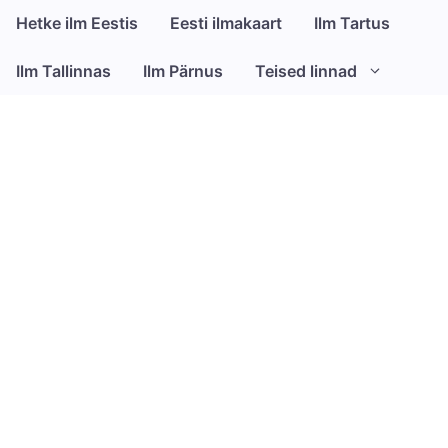
Close
Hetke ilm Eestis
Eesti ilmakaart
Ilm Tartus
Ilm Tallinnas
Ilm Pärnus
Teised linnad